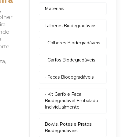
ira
Materiais
,
olher
ira
Talheres Biodegradáveis
endo
a
- Colheres Biodegradáveis
orte
- Garfos Biodegradáveis
za,
- Facas Biodegradáveis
- Kit Garfo e Faca
Biodegradável Embalado
Individualmente
Bowls, Potes e Pratos
Biodegradáveis