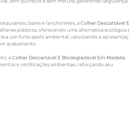
ral, sem químicos e sem mistura, garantindo segurança
restaurantes, bares e lanchonetes, a
Colher Descartável 
talheres plásticos, oferecendo uma alternativa ecológica 
nica um forte apelo ambiental, valorizando a apresenta
 bom acabamento.
to, a
Colher Descartável E Biodegradável Em Madeira
mentos e certificações ambientais, reforçando seu