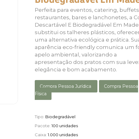
Biodegradável Em Made
Perfeita para eventos, catering, buffets
restaurantes, bares e lanchonetes, a C
Descartável E Biodegradável Em Made
substitui os talheres plásticos, oferec
uma alternativa ecológica e prática. Su
aparência eco-friendly comunica um f
apelo ambiental, valorizando a
apresentação dos pratos com sua leve
elegância e bom acabamento.
Compra Pessoa Jurídica
Compra Pessoa
Física
Tipo:
Biodegradável
Pacote:
100 unidades
Caixa:
1.000 unidades