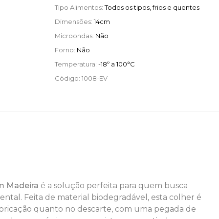
Tipo Alimentos:
Todos os tipos, frios e quentes
Dimensões:
14cm
Microondas:
Não
Forno:
Não
Temperatura:
-18º a 100°C
Código:
1008-EV
Em Madeira
é a solução perfeita para quem busca
ntal. Feita de material biodegradável, esta colher é
abricação quanto no descarte, com uma pegada de