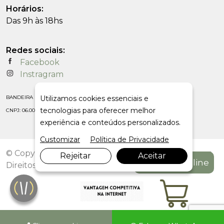
Horários:
Das 9h às 18hs
Redes sociais:
Facebook
Instragram
BANDEIRA IMPORTACAO E COMERCIO LTDA
Utilizamos cookies essenciais e
tecnologias para oferecer melhor
CNPJ: 06.009.844/0001-80
experiência e conteúdos personalizados.
Customizar
Política de Privacidade
© Copyright 2026. DIVIA Marketing Digital. Todos os
Rejeitar
Aceitar
Compre On-line
Direitos Reservados