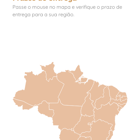
Passe o mouse no mapa e verifique o prazo de
entrega para a sua região.
Canais de atendimento
Você pode realizar as compras por e-commerce,
e-mail, WhatsApp, telefone e atendimento
presencial, dependendo da região onde você se
encontra. Ademais, para garantir a satisfação
dos nossos clientes, contamos também com
serviço de envio de amostra para testes. É
importante ressaltar que as condições podem
ser consultadas pelo WhatsApp (11) 95034.9481.
Tempos estimados de entrega
Nossos produtos estão disponíveis em nosso