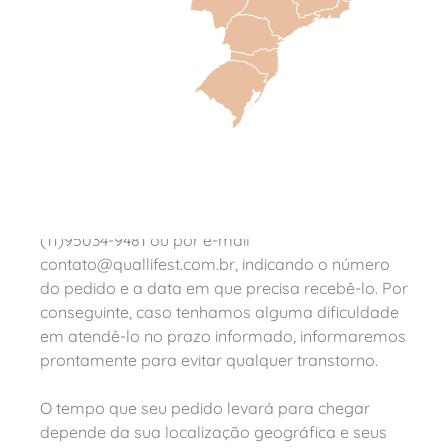
centro de distribuição, prontos para embarque
em um dia útil após confirmação do pedido.
Eventualmente, atrasos podem ocorrer em
períodos de pico, mas quando isso ocorre
comunicamos nossos clientes imediatamente.
Caso você tenha necessidade de recebimento do
produto em alguma data específica, pedimos
que entre em contato conosco, através da nossa
central de atendimento ao cliente pelo WhatsApp
(11)95034-9481 ou por e-mail
contato@quallifest.com.br, indicando o número
do pedido e a data em que precisa recebê-lo. Por
conseguinte, caso tenhamos alguma dificuldade
em atendê-lo no prazo informado, informaremos
prontamente para evitar qualquer transtorno.
O tempo que seu pedido levará para chegar
depende da sua localização geográfica e seus