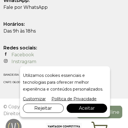
WhatsApp:
Fale por WhatsApp
Horários:
Das 9h às 18hs
Redes sociais:
Facebook
Instragram
BANDEIRA IMPORTACAO E COMERCIO LTDA
Utilizamos cookies essenciais e
tecnologias para oferecer melhor
CNPJ: 06.009.844/0001-80
experiência e conteúdos personalizados.
Customizar
Política de Privacidade
© Copyright 2026. DIVIA Marketing Digital. Todos os
Rejeitar
Aceitar
Compre On-line
Direitos Reservados